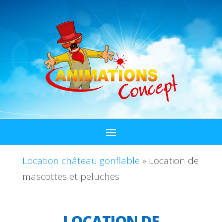
Location château gonflable
»
Location de
mascottes et peluches
LOCATION DE