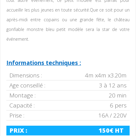
tout autre événement, ce petit modèle est parfait pour
accueillir les plus jeunes en toute sécurité.Que ce soit pour un
après-midi entre copains ou une grande fête, le château
gonflable monstre bleu petit modèle sera la star de votre
événement.
Informations techniques :
Dimensions :
4m x4m x3.20m
Age conseillé :
3 à 12 ans
Montage :
20 min
Capacité :
6 pers
Prise :
16A / 220V
PRIX :
150€ HT