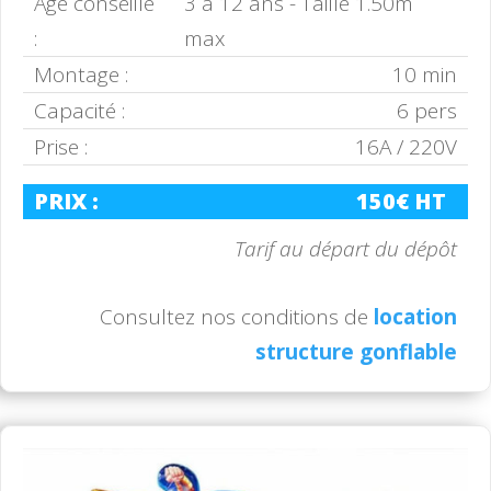
Age conseillé
3 à 12 ans - Taille 1.50m
:
max
Montage :
10 min
Capacité :
6 pers
Prise :
16A / 220V
PRIX :
150€ HT
Tarif au départ du dépôt
Consultez nos conditions de
location
structure gonflable