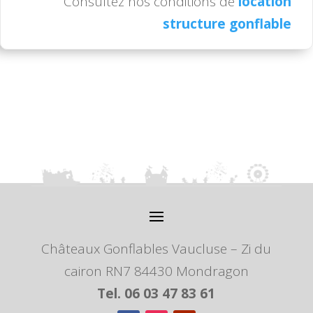
Consultez nos conditions de
location
structure gonflable
Châteaux Gonflables Vaucluse – Zi du
cairon RN7 84430 Mondragon
Tel. 06 03 47 83 61