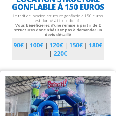
GONFLABLE À 150 EUROS
Le tarif de location structure gonflable à 150 euros
est donné à titre indicatif .
Vous bénéficierez d’une remise à partir de 2
structures donc n’hésitez pas à demander un
devis détaillé
90€
|
100€
|
120€
|
150€
|
180€
|
220€