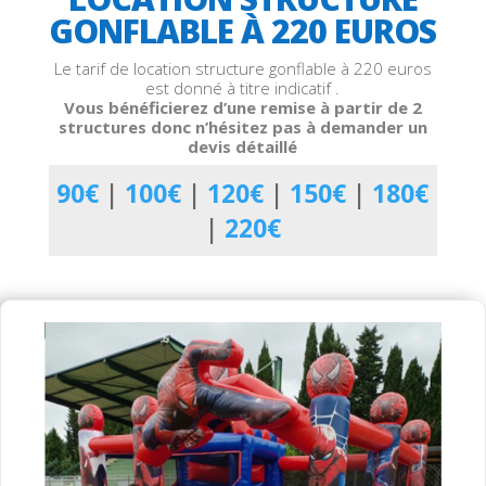
GONFLABLE À 220 EUROS
Le tarif de location structure gonflable à 220 euros
est donné à titre indicatif .
Vous bénéficierez d’une remise à partir de 2
structures donc n’hésitez pas à demander un
devis détaillé
90€
|
100€
|
120€
|
150€
|
180€
|
220€