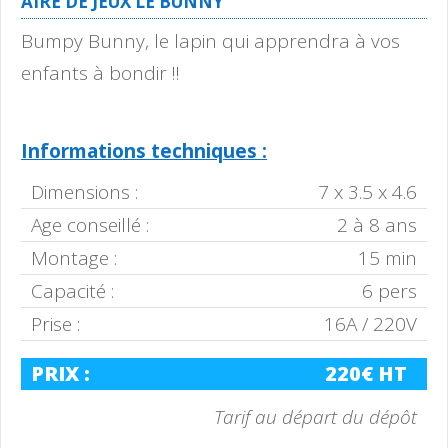
AIRE DE JEUX LE BUNNY
Bumpy Bunny, le lapin qui apprendra à vos
enfants à bondir !!
Informations techniques :
Dimensions :
7 x 3.5 x 4.6
Age conseillé :
2 à 8 ans
Montage :
15 min
Capacité :
6 pers
Prise :
16A / 220V
PRIX :
220€ HT
Tarif au départ du dépôt