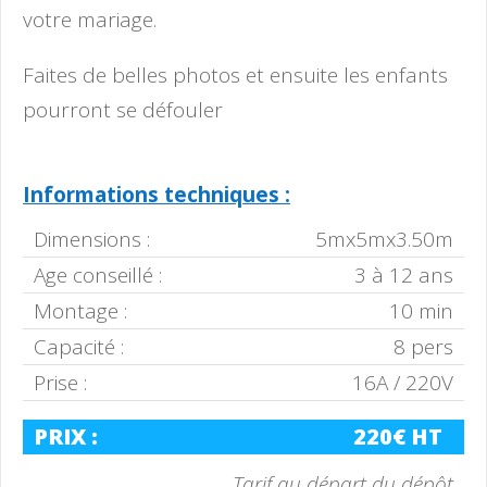
votre mariage.
Faites de belles photos et ensuite les enfants
pourront se défouler
Informations techniques :
Dimensions :
5mx5mx3.50m
Age conseillé :
3 à 12 ans
Montage :
10 min
Capacité :
8 pers
Prise :
16A / 220V
PRIX :
220€ HT
Tarif au départ du dépôt