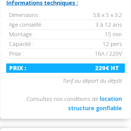
Informations techniques :
Dimensions :
5.8 x 5 x 3.2
Age conseillé :
3 à 12 ans
Montage :
15 min
Capacité :
12 pers
Prise :
16A / 220V
PRIX :
220€ HT
Tarif au départ du dépôt
Consultez nos conditions de
location
structure gonflable