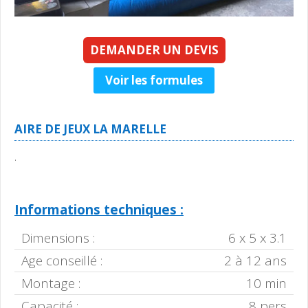
DEMANDER UN DEVIS
Voir les formules
AIRE DE JEUX LA MARELLE
.
Informations techniques :
Dimensions :
6 x 5 x 3.1
Age conseillé :
2 à 12 ans
Montage :
10 min
Capacité :
8 pers